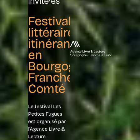
invité·es
Festival
littéraire
itinérant
en
Bourgogne-
Franche-
Comté
Le festival Les
Petites Fugues
est organisé par
l'Agence Livre &
Lecture