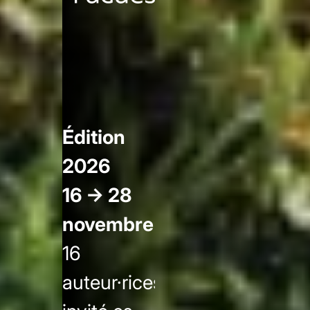
Les Petites
Fugues
Édition
2026
16 → 28
novembre
16
auteur·rices