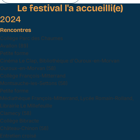
Le festival l'a accueilli(e)
2024
Rencontres
Collège Parc des Chaumes
Avallon (89)
Petite forme
Cinéma Le Clap, Bibliothèque d'Ouroux-en-Morvan
Ouroux-en-Morvan (58)
Collège François-Mitterrand
Montsauche-les-Settons (58)
Petite forme
Médiathèque François-Mitterrand, Lycée Romain-Rolland,
Librairie Le Millefeuille
Clamecy (58)
Collège Bibracte
Château-Chinon (58)
Entretien croisé