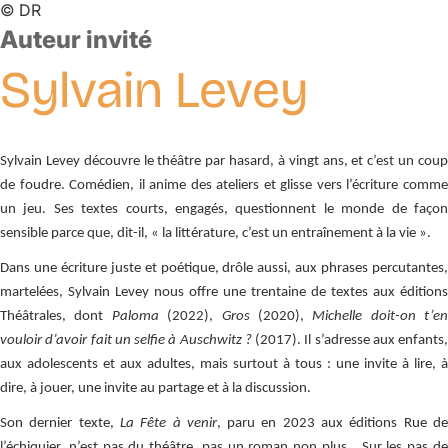
©
DR
Auteur invité
Sylvain
Levey
Sylvain Levey découvre le théâtre par hasard, à vingt ans, et c’est un coup
de foudre. Comédien, il anime des ateliers et glisse vers l’écriture comme
un jeu. Ses textes courts, engagés, questionnent le monde de façon
sensible parce que, dit-il, « la littérature, c’est un entraînement à la vie ».
Dans une écriture juste et poétique, drôle aussi, aux phrases percutantes,
martelées, Sylvain Levey nous offre une trentaine de textes aux éditions
Théâtrales, dont
Paloma
(2022),
Gros
(2020),
Michelle doit-on t’en
vouloir d’avoir fait un selfie à Auschwitz ?
(2017). Il s’adresse aux enfants,
aux adolescents et aux adultes, mais surtout à tous : une invite à lire, à
dire, à jouer, une invite au partage et à la discussion.
Son dernier texte,
La Fête à venir
, paru en 2023 aux éditions Rue d
l’échiquier, n’est pas du théâtre, pas un roman non plus… Sur les pas de