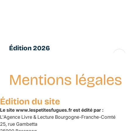
Aller
L
au
e
contenu
s
principal
P
e
ti
Édition 2026
t
e
16 → 28 novembre
s
F
Mentions légales
u
g
u
e
Édition du site
s
Le site www.lespetitesfugues.fr est édité par :
L'Agence Livre & Lecture Bourgogne-Franche-Comté
25, rue Gambetta
25000 Besançon