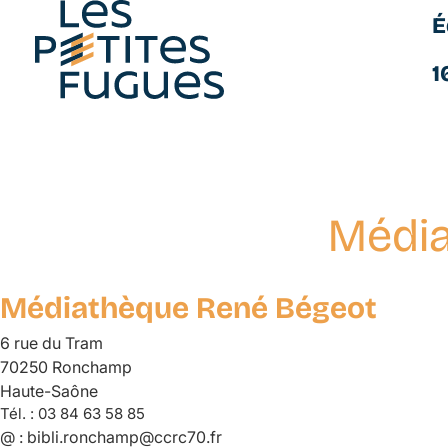
É
Les Petites Fugues
1
Média
Aller
au
contenu
Médiathèque René Bégeot
principal
6 rue du Tram
70250 Ronchamp
Haute-Saône
Tél. :
03 84 63 58 85
@ :
bibli.ronchamp@ccrc70.fr