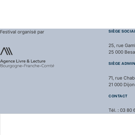
Festival organisé par
SIÈGE SOCIA
25, rue Gam
25 000 Bes
SIÈGE ADMIN
71, rue Cha
21 000 Dijon
CONTACT
Tél. : 03 80