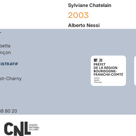
Sylviane
Chatelain
2003
Alberto
Nessi
L
betta
ançon
ISTRATIF
bot-Charny
 68 80 20