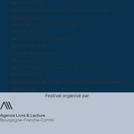
Besançon (25)
Bibliothèque municipale "La Fée aux Miettes"
Valdahon (25)
Lycée agricole Lucien-Quelet
Valdoie (90)
Médiathèque René Bégeot
Ronchamp (70)
Collège Edgar Faure
Valdahon (25)
Médiathèque municipale de Bouclans
Bouclans (25)
Médiathèque de l'Outo, Collège Entre-Deux-Velles
Saône (25)
Festival organisé par