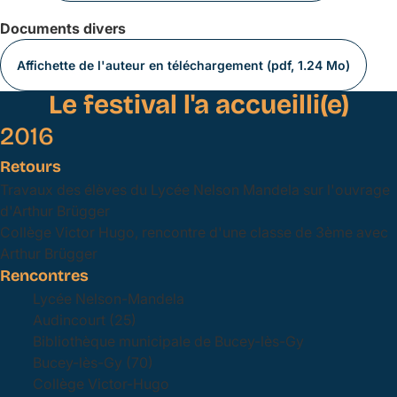
Documents divers
Affichette de l'auteur en téléchargement (pdf, 1.24 Mo)
Le festival l'a accueilli(e)
2016
Retours
Travaux des élèves du Lycée Nelson Mandela sur l'ouvrage
d'Arthur Brügger
Collège Victor Hugo, rencontre d'une classe de 3ème avec
Arthur Brügger
Rencontres
Lycée Nelson-Mandela
Audincourt (25)
Bibliothèque municipale de Bucey-lès-Gy
Bucey-lès-Gy (70)
Collège Victor-Hugo