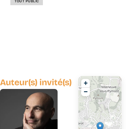
TOUT PUBLIC
Auteur(s) invité(s)
+
−