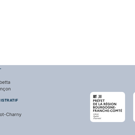
L
betta
ançon
ISTRATIF
bot-Charny