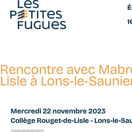
É
Les Petites Fugues
1
Rencontre avec Mabro
Aller
au
Lisle à Lons-le-Saunie
contenu
principal
Mercredi 22 novembre 2023
Collège Rouget-de-Lisle - Lons-le-Sau