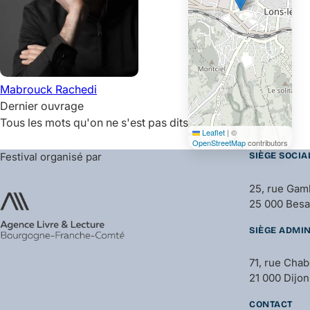
Mabrouck
Rachedi
Dernier ouvrage
Tous les mots qu'on ne s'est pas dits
Leaflet
|
©
OpenStreetMap
contributors
Festival organisé par
SIÈGE SOCIA
25, rue Gam
25 000 Bes
SIÈGE ADMIN
71, rue Cha
21 000 Dijon
CONTACT