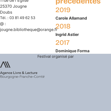
précédentes
1 rue de l'Eglise
25370 Jougne
2019
Doubs
Tél. :
03 81 49 62 53
Carole
Allamand
@ :
2018
jougne.bibliotheque@orange.fr
Ingrid
Astier
2017
Dominique
Forma
Festival organisé par