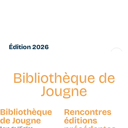
Aller
L
au
e
contenu
s
principal
P
e
ti
Édition 2026
t
e
16 → 28 novembre
s
F
Bibliothèque de
u
g
Jougne
u
e
s
Bibliothèque
Rencontres
de Jougne
éditions