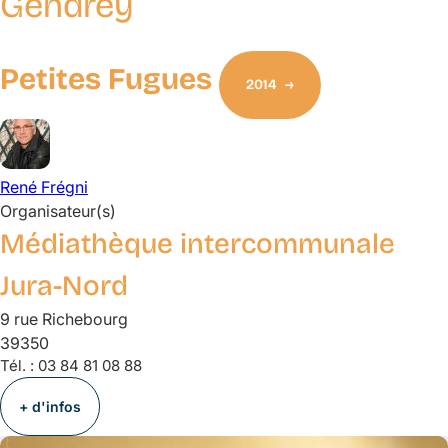
Gendrey
Petites Fugues
2014
René
Frégni
Organisateur(s)
Médiathèque intercommunale
Jura-Nord
9 rue Richebourg
39350
Tél. :
03 84 81 08 88
+ d'infos