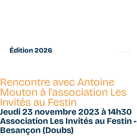
Aller
L
au
e
contenu
s
principal
P
e
ti
Édition 2026
t
e
16 → 28 novembre
s
F
Rencontre avec Antoine
u
g
Mouton à l'association Les
u
Invités au Festin
e
s
Jeudi 23 novembre 2023 à 14h30
Association Les Invités au Festin -
Besançon (Doubs)