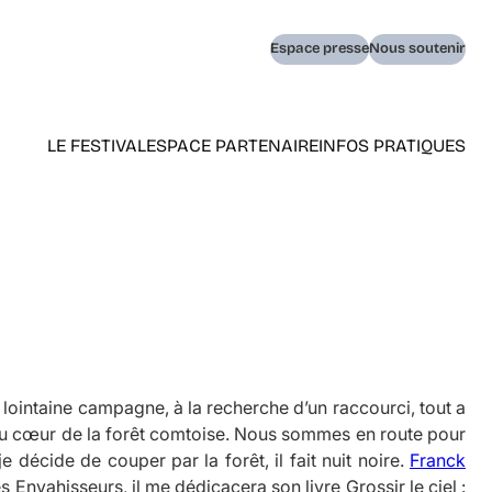
Navigation
Espace presse
Nous soutenir
secondaire
LE FESTIVAL
ESPACE PARTENAIRE
INFOS PRATIQUES
Navigation
principale
(home)
ointaine campagne, à la recherche d’un raccourci, tout a
au cœur de la forêt comtoise. Nous sommes en route pour
 je décide de couper par la forêt, il fait nuit noire.
Franck
 Envahisseurs, il me dédicacera son livre
Grossir le ciel
: