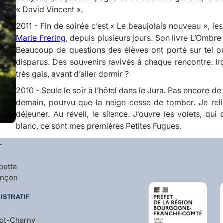
« David Vincent ».
2011 - Fin de soirée c’est « Le beaujolais nouveau », l
Marie Frering
, depuis plusieurs jours. Son livre
L’Ombre
Beaucoup de questions des élèves ont porté sur tel o
disparus. Des souvenirs ravivés à chaque rencontre. Ir
très gais, avant d’aller dormir ?
2010 - Seule le soir à l’hôtel dans le Jura. Pas encore de
demain, pourvu que la neige cesse de tomber. Je relis 
déjeuner. Au réveil, le silence. J’ouvre les volets, q
blanc, ce sont mes premières Petites Fugues.
L
betta
ançon
ISTRATIF
bot-Charny