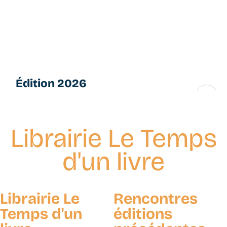
Aller
L
au
e
contenu
s
principal
P
e
ti
Édition 2026
t
e
16 → 28 novembre
s
F
Librairie Le Temps
u
g
d'un livre
u
e
s
Librairie Le
Rencontres
Temps d'un
éditions