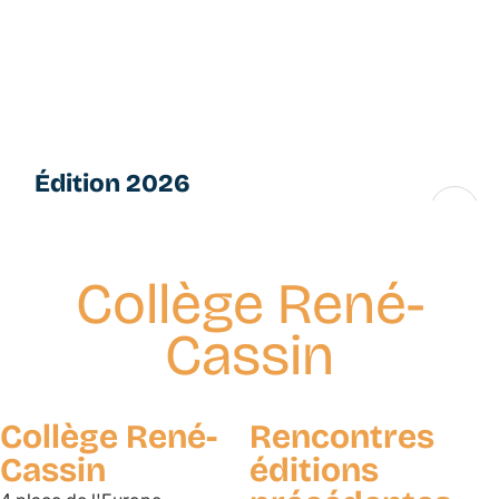
Aller
L
au
e
contenu
s
principal
P
e
ti
Édition 2026
t
e
16 → 28 novembre
s
F
Collège René-
u
g
Cassin
u
e
s
Collège René-
Rencontres
Cassin
éditions