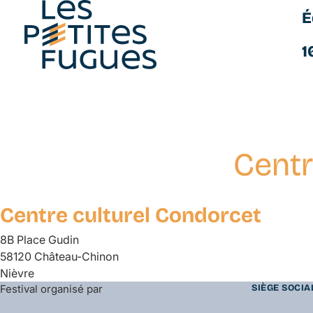
É
Les Petites Fugues
1
Centr
Aller
au
contenu
Centre culturel Condorcet
principal
8B Place Gudin
58120 Château-Chinon
Nièvre
Festival organisé par
SIÈGE SOCIA