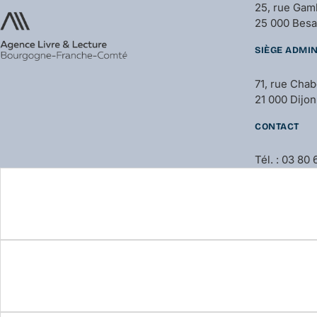
25, rue Gam
25 000 Bes
SIÈGE ADMIN
71, rue Cha
21 000 Dijon
CONTACT
Tél. : 03 80