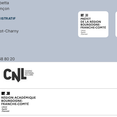
betta
ançon
ISTRATIF
bot-Charny
 68 80 20