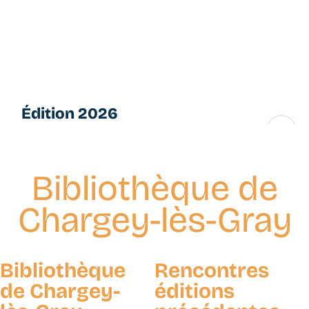
Aller
L
au
e
contenu
s
principal
P
e
ti
Édition 2026
t
e
16 → 28 novembre
s
F
Bibliothèque de
u
g
Chargey-lès-Gray
u
e
s
Bibliothèque
Rencontres
de Chargey-
éditions