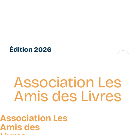
Aller
L
au
e
contenu
s
principal
P
e
ti
Édition 2026
t
e
16 → 28 novembre
s
F
Association Les
u
g
Amis des Livres
u
e
s
Association Les
Amis des