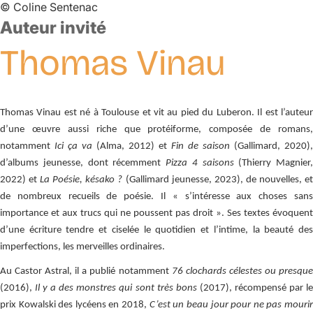
©
Coline Sentenac
Auteur invité
Thomas
Vinau
Thomas Vinau est né à Toulouse et vit au pied du Luberon. Il est l’auteur
d’une œuvre aussi riche que protéiforme, composée de romans,
notamment
Ici ça va
(Alma, 2012) et
Fin de saison
(Gallimard, 2020),
d’albums jeunesse, dont récemment
Pizza 4 saisons
(Thierry Magnier,
2022) et
La Poésie, késako ?
(Gallimard jeunesse, 2023), de nouvelles, e
de nombreux recueils de poésie. Il « s’intéresse aux choses sans
importance et aux trucs qui ne poussent pas droit ». Ses textes évoquent
d’une écriture tendre et ciselée le quotidien et l’intime, la beauté des
imperfections, les merveilles ordinaires.
Au Castor Astral, il a publié notamment
76 clochards célestes ou presqu
(2016),
Il y a des monstres qui sont très bons
(2017), récompensé par l
prix Kowalski des lycéens en 2018,
C’est un beau jour pour ne pas mouri