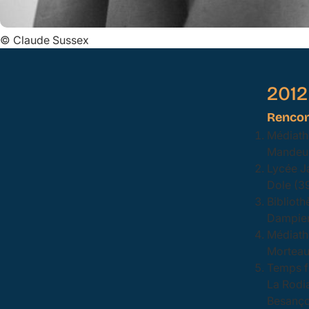
©
Claude Sussex
2012
Rencon
Médiath
Mandeur
Lycée J
Dole (3
Bibliot
Dampier
Médiath
Morteau
Temps f
La Rodi
Besanço