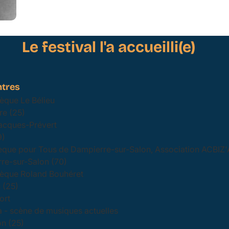
Le festival l'a accueilli(e)
tres
èque Le Bélieu
e (25)
acques-Prévert
9)
hèque pour Tous de Dampierre-sur-Salon, Association ACBIZ
re-sur-Salon (70)
èque Roland Bouhéret
 (25)
ort
a - scène de musiques actuelles
n (25)