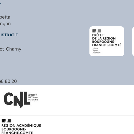
L
betta
ançon
ISTRATIF
bot-Charny
 68 80 20