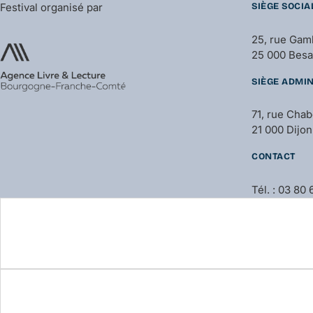
Festival organisé par
SIÈGE SOCIA
25, rue Gam
25 000 Bes
SIÈGE ADMIN
71, rue Cha
21 000 Dijon
CONTACT
Tél. : 03 80