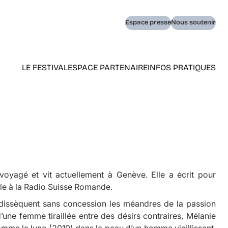
Navigation
Espace presse
Nous soutenir
secondaire
LE FESTIVAL
ESPACE PARTENAIRE
INFOS PRATIQUES
Navigation
principale
(home)
yagé et vit actuellement à Genève. Elle a écrit pour
lle à la Radio Suisse Romande.
dissèquent sans concession les méandres de la passion
’une femme tiraillée entre des désirs contraires, Mélanie
comme la lune
(2010) dans la peau d’un homme vieillissant,