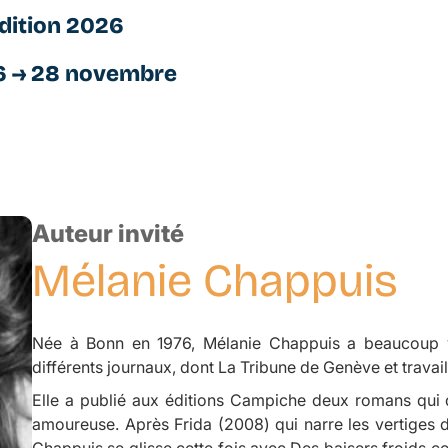
dition 2026
6 → 28 novembre
Auteur invité
Mélanie
Chappuis
Née à Bonn en 1976, Mélanie Chappuis a beaucoup vo
différents journaux, dont
La Tribune de Genève
et travai
Elle a publié aux éditions Campiche deux romans qui 
amoureuse. Après
Frida
(2008) qui narre les vertiges d
Chappuis se glisse cette fois avec
Des baisers froids 