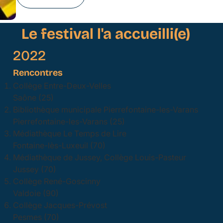
Le festival l'a accueilli(e)
2022
Rencontres
Collège Entre-Deux-Velles
Saône (25)
Bibliothèque municipale Pierrefontaine-les-Varans
Pierrefontaine-les-Varans (25)
Médiathèque Le Temps de Lire
Fontaine-lès-Luxeuil (70)
Médiathèque de Jussey, Collège Louis-Pasteur
Jussey (70)
Collège René-Goscinny
Valdoie (90)
Collège Jacques-Prévost
Pesmes (70)