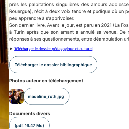
près les palpitations singulières des amours adolesce
Rouergue), récit à deux voix tendre et pudique où un pè
peu apprendre à s’apprivoiser.
Son dernier livre,
Avant le jour
, est paru en 2021 (La Fo
à Turin après que son amant a annulé sa venue. De m
réponses à ses questionnements, entre déambulation ur
►
Télécharger le dossier pédagogique et culturel
Télécharger le dossier bibliographique
Photos auteur en téléchargement
madeline_roth.jpg
Documents divers
(pdf, 16.47 Mo)