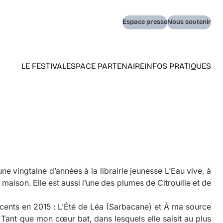
Navigation
Espace presse
Nous soutenir
secondaire
LE FESTIVAL
ESPACE PARTENAIRE
INFOS PRATIQUES
Navigation
principale
(home)
ne vingtaine d’années à la librairie jeunesse L’Eau vive, à
e maison. Elle est aussi l’une des plumes de
Citrouille
et de
cents en 2015 :
L’Été de Léa
(Sarbacane) et
À ma source
Tant que mon cœur bat
, dans lesquels elle saisit au plus