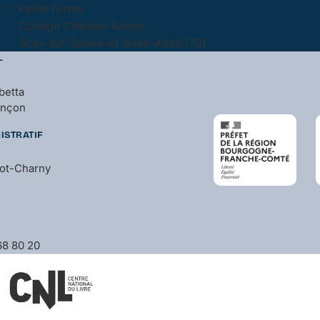
Petite forme
Collège Château-Rance
Scey-sur-Saône-et-Saint-Albin (70)
L
betta
ançon
ISTRATIF
bot-Charny
 68 80 20