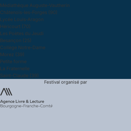
Médiathèque Auguste-Vautherin
Châtenois-les-Forges (90)
Lycée Louis-Aragon
Héricourt (70)
Les Poètes du Jeudi
Besançon (25)
Collège Notre-Dame
Morez (39)
Petite forme
La Fraternelle
Saint-Claude (39)
Festival organisé par