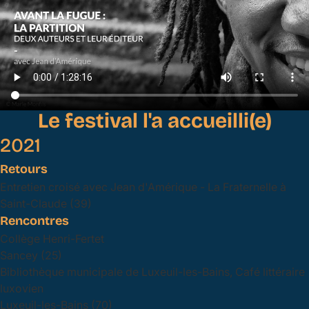
Le festival l'a accueilli(e)
2021
Retours
Entretien croisé avec Jean d'Amérique - La Fraternelle à
Saint-Claude (39)
Rencontres
Collège Henri-Fertet
Sancey (25)
Bibliothèque municipale de Luxeuil-les-Bains, Café littéraire
luxovien
Luxeuil-les-Bains (70)