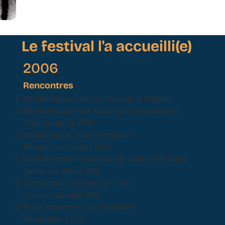
Le festival l'a accueilli(e)
2006
Rencontres
Médiathèque intercommunale d'Orgelet
Bibliothèque municipale de Champagnole
Champagnole (39)
Médiathèque Jean-Grosjean
Baume-les-Dames (25)
Médiathèque municipale de Salins-les-Bains
Salins-les-Bains (39)
Compagnie L'Atelier de L'Exil
Lons-le-Saunier (39)
Foyer logement Jean Bossière
Montbéliard (25)