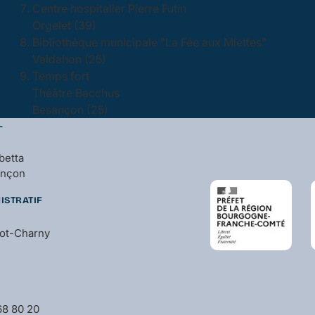
Centre hospitalier Pierre Futin
Orgelet (39)
Bibliothèque municipale "La Fée aux Miettes"
Valdahon (25)
Temps fort
Théâtre Bacchus
Besançon (25)
L
betta
ançon
ISTRATIF
bot-Charny
 68 80 20