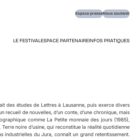
Navigation
Espace presse
Nous soutenir
secondaire
LE FESTIVAL
ESPACE PARTENAIRE
INFOS PRATIQUES
Navigation
principale
(home)
fait des études de Lettres à Lausanne, puis exerce divers
d’un recueil de nouvelles, d’un conte, d’une chronique, mais
obiographique comme
La Petite monnaie des jours
(1985),
,
Terre noire d’usine
, qui reconstitue la réalité quotidienne
industrielles du Jura, connaît un grand retentissement.