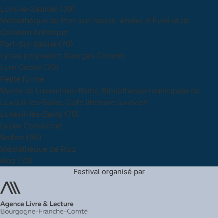
Lons-le-Saunier (39)
Médiathèque de Port-sur-Saône, Atelier d'Éveil et de
Création Artistique
Port-Sur-Saône (70)
Lycée polyvalent Georges Colomb
Lure Cedex (70)
Petite forme
Mairie de Luxeuil-les-Bains, Bibliothèque municipale de
Luxeuil-les-Bains, Café littéraire luxovien
Luxeuil-les-Bains (70)
Lycée Condorcet
Belfort (90)
Médiathèque de Rioz
Rioz (70)
Festival organisé par