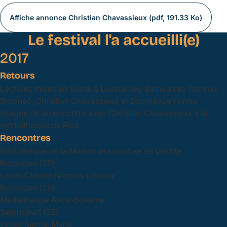
Affiche annonce Christian Chavassieux (pdf, 191.33 Ko)
Le festival l'a accueilli(e)
2017
Retours
Lectures mises en scène à Luxeuil-les-Bains avec Thomas
Bronnec, Christian Chavassieux et Dominique Forma
Images de la rencontre avec Christian Chavassieux à la
médiathèque de Rioz
Rencontres
Bibliothèque de la Maison associative de Velotte
Besançon (25)
Lycée Claude-Nicolas-Ledoux
Besançon (25)
Médiathèque Alice-Boname
Seloncourt (25)
Lycée Sainte-Marie