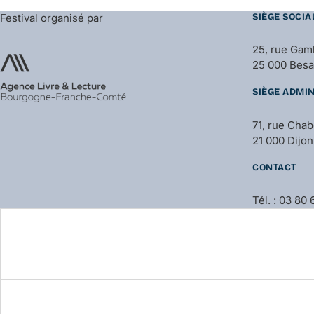
Festival organisé par
SIÈGE SOCIA
25, rue Gam
25 000 Bes
SIÈGE ADMIN
71, rue Cha
21 000 Dijon
CONTACT
Tél. : 03 80