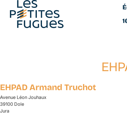
É
Les Petites Fugues
1
EHP
Aller
au
contenu
EHPAD Armand Truchot
principal
Avenue Léon Jouhaux
39100 Dole
Jura