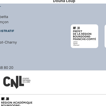
Douna
Loup
L
betta
ançon
ISTRATIF
bot-Charny
 68 80 20