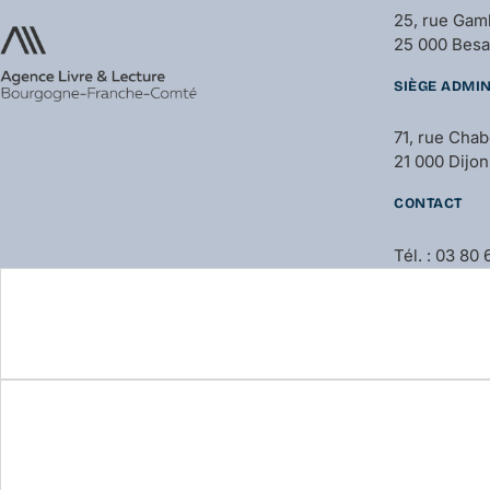
25, rue Gam
25 000 Bes
SIÈGE ADMIN
71, rue Cha
21 000 Dijon
CONTACT
Tél. : 03 80