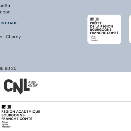
betta
ançon
ISTRATIF
bot-Charny
 68 80 20