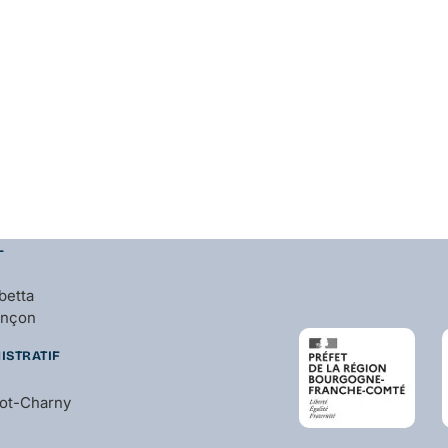
L
betta
ançon
ISTRATIF
bot-Charny