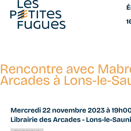
É
Les Petites Fugues
1
Rencontre avec Mabrou
Aller
au
Arcades à Lons-le-Sa
contenu
principal
Mercredi 22 novembre 2023 à 19h0
Librairie des Arcades - Lons-le-Sauni