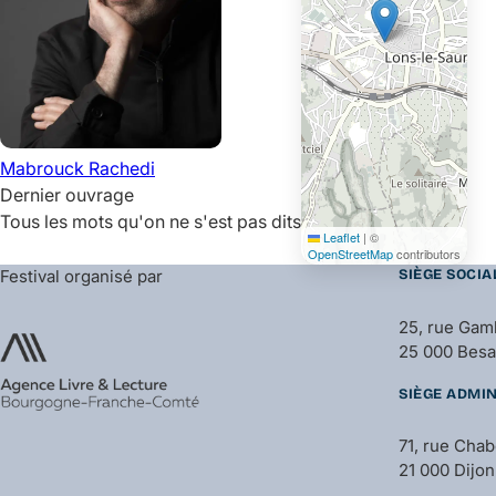
Mabrouck
Rachedi
Dernier ouvrage
Tous les mots qu'on ne s'est pas dits
Leaflet
|
©
OpenStreetMap
contributors
Festival organisé par
SIÈGE SOCIA
25, rue Gam
25 000 Bes
SIÈGE ADMIN
71, rue Cha
21 000 Dijon