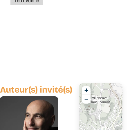
TOUT PUBLIC
Auteur(s) invité(s)
+
−