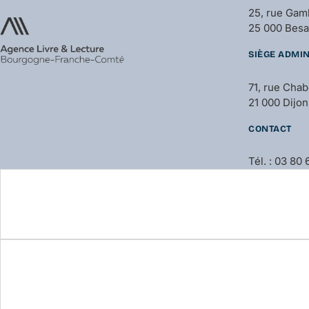
25, rue Gam
25 000 Bes
SIÈGE ADMIN
71, rue Cha
21 000 Dijon
CONTACT
Tél. : 03 80