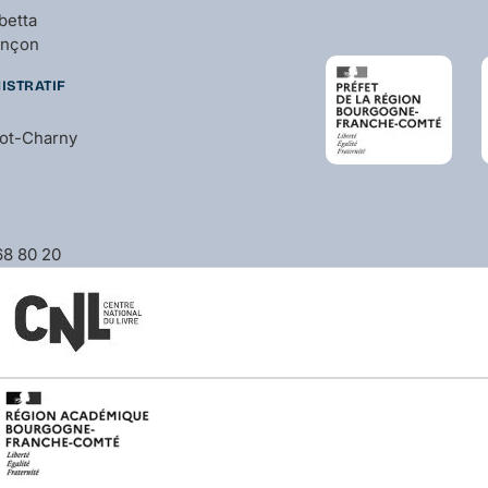
betta
ançon
ISTRATIF
bot-Charny
 68 80 20