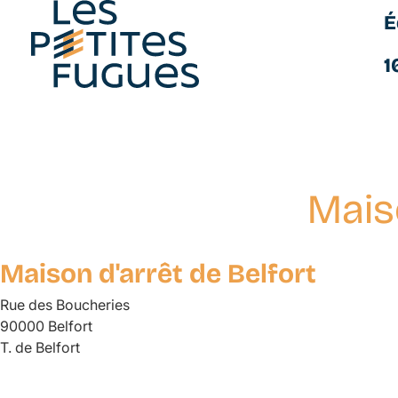
É
Les Petites Fugues
1
Maiso
Aller
au
contenu
Maison d'arrêt de Belfort
principal
Rue des Boucheries
90000 Belfort
T. de Belfort