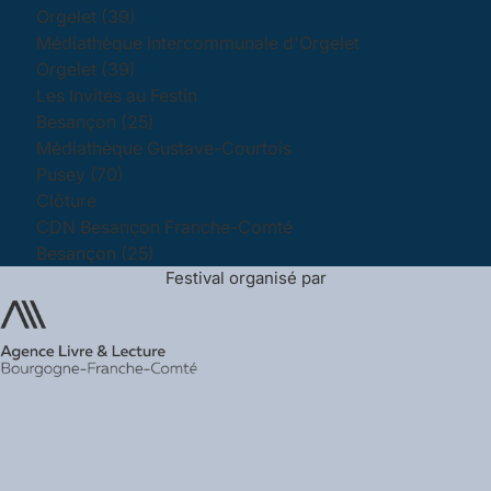
Orgelet (39)
Médiathèque intercommunale d'Orgelet
Orgelet (39)
Les Invités au Festin
Besançon (25)
Médiathèque Gustave-Courtois
Pusey (70)
Clôture
CDN Besançon Franche-Comté
Besançon (25)
Festival organisé par