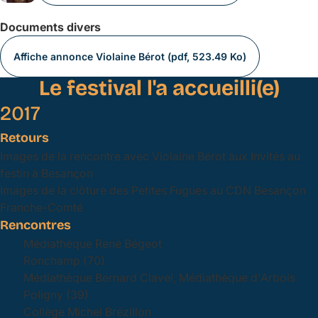
Documents divers
Affiche annonce Violaine Bérot (pdf, 523.49 Ko)
Le festival l'a accueilli(e)
2017
Retours
Images de la rencontre avec Violaine Bérot aux Invités au
festin à Besançon
Images de la clôture des Petites Fugues au CDN Besançon
Franche-Comté
Rencontres
Médiathèque René Bégeot
Ronchamp (70)
Médiathèque Bernard Clavel, Médiathèque d'Arbois
Poligny (39)
Collège Michel Brézillon