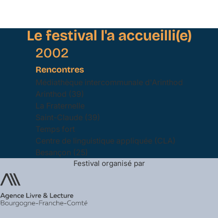
Le festival l'a accueilli(e)
2002
Rencontres
Médiathèque intercommunale d'Arinthod
Arinthod (39)
La Fraternelle
Saint-Claude (39)
Temps fort
Centre de linguistique appliquée (CLA)
Besançon (25)
Festival organisé par