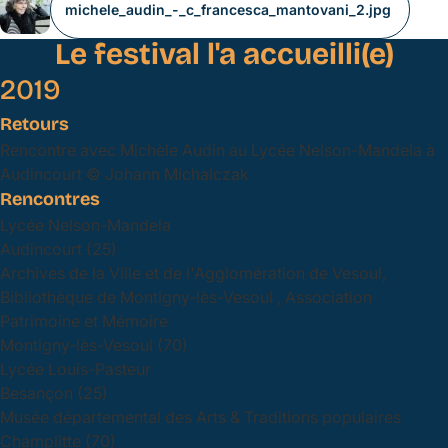
michele_audin_-_c_francesca_mantovani_2.jpg
Le festival l'a accueilli(e)
2019
Retours
Rencontre avec Michèle Audin au Lycée Nelson-Mandela à
Audincourt © Johann Michalczak
Rencontres
Lycée Nelson-Mandela
Audincourt (25)
Archives de la Ville et de l'Agglomération de Vesoul,
Bibliothèque de Montigny-lès-Vesoul , Association
Patrimoine et Mémoire
Montigny-lès-Vesoul (70)
Lycée Louis-Pasteur
Besançon (25)
Musée départemental des Arts & Traditions populaires
Champlitte (70)