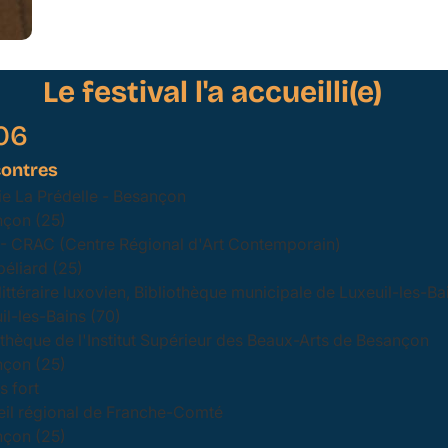
Le festival l'a accueilli(e)
06
ontres
ie La Prédelle - Besançon
çon (25)
 - CRAC (Centre Régional d'Art Contemporain)
éliard (25)
littéraire luxovien, Bibliothèque municipale de Luxeuil-les-Ba
il-les-Bains (70)
othèque de l'Institut Supérieur des Beaux-Arts de Besançon
çon (25)
 fort
il régional de Franche-Comté
çon (25)