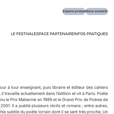
Navigation
Espace presse
Nous soutenir
secondaire
LE FESTIVAL
ESPACE PARTENAIRE
INFOS PRATIQUES
Navigation
principale
(home)
ur à tour enseignant, puis libraire et éditeur des cahiers
il travaille actuellement dans l’édition et vit à Paris. Poète
tenu le Prix Mallarmé en 1989 et le Grand Prix de Poésie de
01. Il a publié plusieurs récits et romans ; entre autres,
hie subtile du poète lorrain dont il se sent très proche,
Un