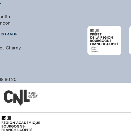
L
betta
ançon
ISTRATIF
bot-Charny
 68 80 20