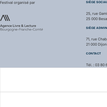
Festival organisé par
SIÈGE SOCIA
25, rue Gam
25 000 Bes
SIÈGE ADMIN
71, rue Cha
21 000 Dijon
CONTACT
Tél. : 03 80