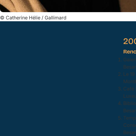
©
Catherine Hélie / Gallimard
20
Renc
Galer
Besan
Le 19
Montb
Café 
Luxeu
Bibli
Besan
Temps
Conse
Besan