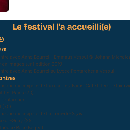
Le festival l'a accueilli(e)
9
urs
ntre avec Anne Bourrel - Emmaüs Vesoul © Johann Michalc
 en images sur l'édition 2019
ntre avec Anne Bourrel au Lycée Pontarcher à Vesoul
ontres
thèque municipale de Luxeuil-les-Bains, Café littéraire luxovi
l-les-Bains (70)
 Pontarcher
 (70)
othèque municipale de La Tour-de-Sçay
ur-de-Scay (25)
thèque René Bégeot