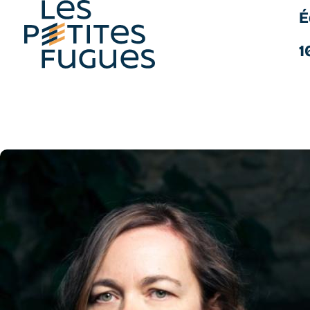
É
Les Petites Fugues
1
Aller
au
contenu
principal