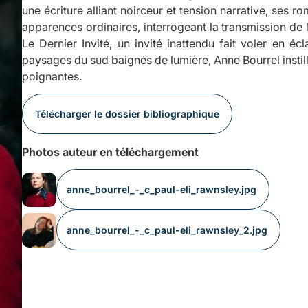
une écriture alliant noirceur et tension narrative, ses r
apparences ordinaires, interrogeant la transmission de
Le Dernier Invité
, un invité inattendu fait voler en éc
paysages du sud baignés de lumière, Anne Bourrel instill
poignantes.
Télécharger le dossier bibliographique
Photos auteur en téléchargement
anne_bourrel_-_c_paul-eli_rawnsley.jpg
anne_bourrel_-_c_paul-eli_rawnsley_2.jpg