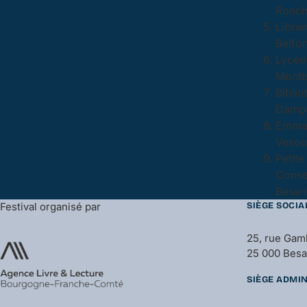
Ronch
Librai
Belfor
Lycée 
Montb
Biblio
Dampie
Emma
Vesoul
Petite
Conse
Besan
Festival organisé par
SIÈGE SOCIA
25, rue Gam
25 000 Bes
SIÈGE ADMIN