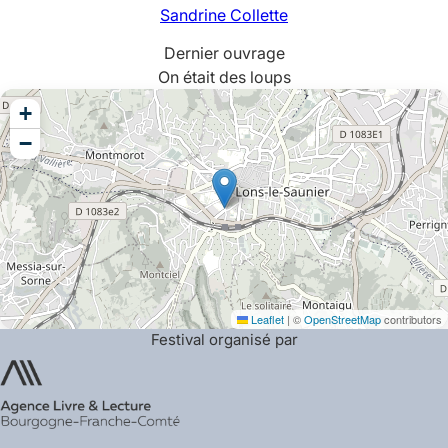
Sandrine
Collette
Dernier ouvrage
On était des loups
+
−
Leaflet
|
©
OpenStreetMap
contributors
Festival organisé par