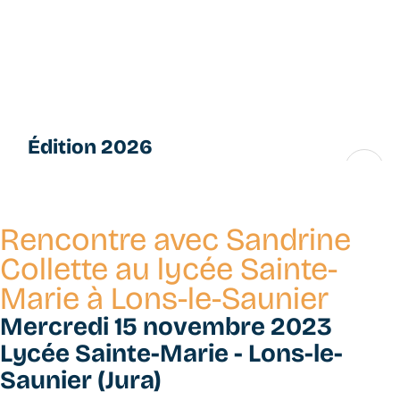
Aller
L
au
e
contenu
s
principal
P
e
ti
Édition 2026
t
e
16 → 28 novembre
s
F
Rencontre avec Sandrine
u
g
Collette au lycée Sainte-
u
Marie à Lons-le-Saunier
e
s
Mercredi 15 novembre 2023
Lycée Sainte-Marie - Lons-le-
Saunier (Jura)